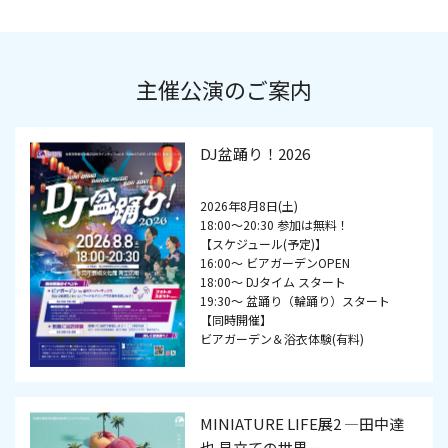
主催公演のご案内
DJ盆踊り！2026
2026年8月8日(土)
18:00～20:30 参加は無料！
【スケジュール(予定)】
16:00～ ビアガーデンOPEN
18:00～ DJタイム スタート
19:30～ 盆踊り（輪踊り）スタート
【同時開催】
ビアガーデン＆浴衣体験(有料)
MINIATURE LIFE展2 ―田中達
也 見立ての世界―