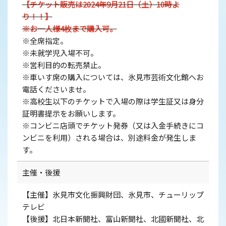
【チケット販売は2024年9月21日（土）10時よ
り！！】
※お一人様4枚まで購入可。
※全席指定。
※未就学児入場不可。
※営利目的の転売禁止。
※車いす席の購入については、氷見市芸術文化館へお
電話くださいませ。
※高校生以下のチケットで入場の際は学生証又は身分
証明書提示をお願いします。
※コンビニ店頭でチケット発券（又は入金手続きにコ
ンビニを利用）される場合は、別途料金が発生しま
す。
主催・後援
【主催】氷見市文化振興財団、氷見市、チューリップ
テレビ
【後援】北日本新聞社、富山新聞社、北國新聞社、北