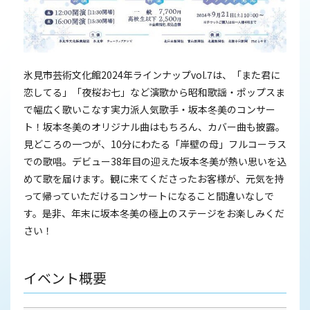
氷見市芸術文化館
2024年
ラインナップvol.7は、「また君に
恋してる」「夜桜お七」など演歌から昭和歌謡・ポップスま
で幅広く歌いこなす実力派人気歌手・坂本冬美のコンサー
ト！坂本冬美のオリジナル曲はもちろん、カバー曲も披露。
見どころの一つが、
10
分にわたる「岸壁の母」フルコーラス
での歌唱。デビュー
38
年目の迎えた坂本冬美が熱い思いを込
めて歌を届けます。観に来てくださったお客様が、元気を持
って帰っていただけるコンサートになること間違いなしで
す。是非、年末に坂本冬美の極上のステージをお楽しみくだ
さい！
イベント概要