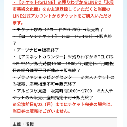
・【チケットforLINE】
※残りわずか※LINEで「氷見
市芸術文化館」をお友達登録していただくと当館の
LINE公式アカウントからチケットをご購入いただけ
ます。
・チケットぴあ（Pコード 299-701）
➡販売終了
・【ローソンチケット】（Lコード 54731）
➡販売終
了
・アーツナビ
➡販売終了
・【アスネットカウンター】※残りわずか※TEL 076-
445-5511／販売時間10:00～18:00／月曜定休／月曜祝
日の場合は翌平日が休み
➡販売終了
・プラファショッピングセンター ※大人チケットの
み販売、座席指定不可
➡販売終了
・アルビス氷見店 販売時間10:00～17:00 ※大人チ
ケットのみ販売、座席指定不可
➡販売終了
※公演前日9/22（月）までにチケット完売の場合は、
当日券の販売はございません。
主催・後援