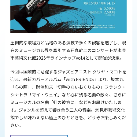
圧倒的な歌唱力と品格のある演技で多くの観客を魅了し、現
在のミュージカル界を牽引する石丸幹二のコンサートが氷見
市芸術文化館2025年ラインナップvol.4として開催が決定。
今回は国際的に活躍するジャズピアニスト クリヤ・マコトを
迎え、最新カバーアルバム「with FRIENDS」より、坂本九
「心の瞳」、財津和夫「切手のないおくりもの」フランク・
シナトラ「マイ・ウェイ」など心に残る名曲の数々、さらに
ミュージカルの名曲「虹の彼方に」などもお届けいたしま
す。ジャンルを超えて響き合う二人の音楽。氷見市芸術文化
館でしか味わえない極上のひとときを、どうぞお楽しみくだ
さい。